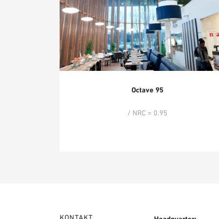
Octave 95
/ NRC = 0.95
KONTAKT
Headquarter: