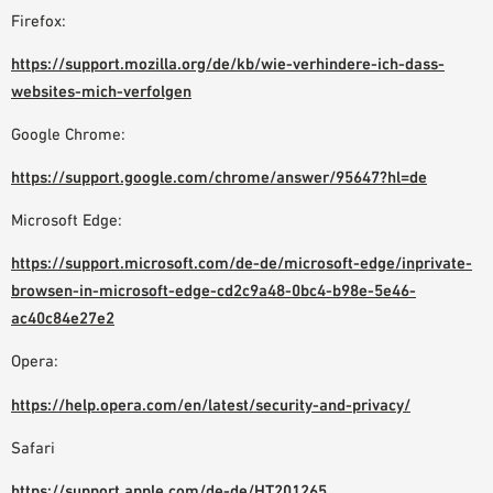
Firefox:
https://support.mozilla.org/de/kb/wie-verhindere-ich-dass-
websites-mich-verfolgen
Google Chrome:
https://support.google.com/chrome/answer/95647?hl=de
Microsoft Edge:
https://support.microsoft.com/de-de/microsoft-edge/inprivate-
browsen-in-microsoft-edge-cd2c9a48-0bc4-b98e-5e46-
ac40c84e27e2
Opera:
https://help.opera.com/en/latest/security-and-privacy/
Safari
https://support.apple.com/de-de/HT201265