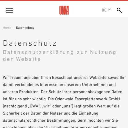
DE
Unternehmen
Home
—
Datenschutz
HISTORIE
Produkte
Datenschutz
AUSZEICHNUNGEN
PRODUKTÜBERSICHT
Datenschutzerklärung zur Nutzung
STANDORTE
Lösungen
der Website
GEFÜHRTE SUCHE
NACHHALTIGKEIT
FUNKTIONEN
TECHNISCHE SUCHE
OWA GREEN CIRCLE
Referenzen
EINSATZGEBIETE
OWA-PLUS
Wir freuen uns über Ihren Besuch auf unserer Webseite sowie Ihr
damit verbundenes Interesse an unserem Unternehmen und
Technische Beratung
KARRIERE
unseren Produkten. Der Schutz Ihrer personenbezogenen Daten
PRESSE
ist für uns sehr wichtig. Die Odenwald Faserplattenwerk GmbH
Service
SHOWROOM 7TH FLOOR
(nachfolgend „OWA“, „wir“ oder „uns“) legt großen Wert auf die
AUSSCHREIBUNGSTEXTE
Sicherheit der Daten der Nutzer und die Einhaltung
Karriere
DOWNLOADS
datenschutzrechtlicher Bestimmungen. Gern möchten wir Sie
JOBPORTAL
LEISTUNGSERKLÄRUNG (DOP)
nachstehend über die Verarbeitung Ihrer personenbezogenen