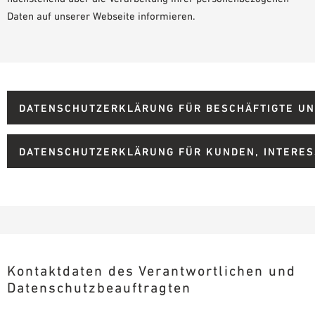
PLANUNGSHILFEN
Daten auf unserer Webseite informieren.
BIM/REVIT BIBLIOTHEK
VIDEOS
OWA-SCHULUNGEN
MUSTERBESTELLUNG
DATENSCHUTZERKLÄRUNG FÜR BESCHÄFTIGTE U
DATENSCHUTZERKLÄRUNG FÜR KUNDEN, INTERES
Kontaktdaten des Verantwortlichen und
Datenschutzbeauftragten