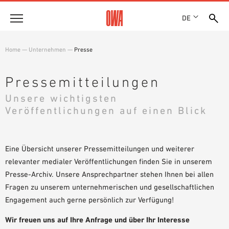
DE
Unternehmen
Home
—
Unternehmen
—
Presse
HISTORIE
Produkte
AUSZEICHNUNGEN
Pressemitteilungen
PRODUKTÜBERSICHT
STANDORTE
Unsere wichtigsten
Lösungen
GEFÜHRTE SUCHE
NACHHALTIGKEIT
Veröffentlichungen auf einen Blick
FUNKTIONEN
TECHNISCHE SUCHE
OWA GREEN CIRCLE
Referenzen
EINSATZGEBIETE
OWA-PLUS
Eine Übersicht unserer Pressemitteilungen und weiterer
Technische Beratung
KARRIERE
relevanter medialer Veröffentlichungen finden Sie in unserem
PRESSE
Presse-Archiv. Unsere Ansprechpartner stehen Ihnen bei allen
Service
SHOWROOM 7TH FLOOR
Fragen zu unserem unternehmerischen und gesellschaftlichen
AUSSCHREIBUNGSTEXTE
Engagement auch gerne persönlich zur Verfügung!
Karriere
DOWNLOADS
Wir freuen uns auf Ihre Anfrage und über Ihr Interesse
JOBPORTAL
LEISTUNGSERKLÄRUNG (DOP)