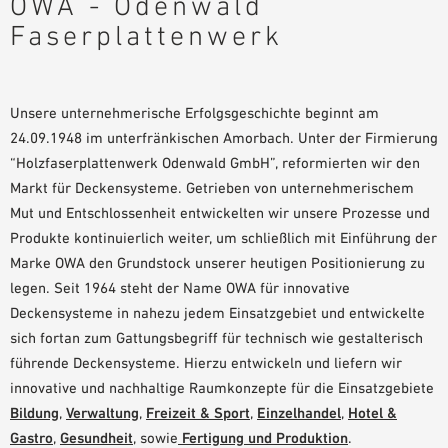
OWA - Odenwald
PLANUNGSHILFEN
Faserplattenwerk
BIM/REVIT BIBLIOTHEK
VIDEOS
OWA-SCHULUNGEN
Unsere unternehmerische Erfolgsgeschichte beginnt am
MUSTERBESTELLUNG
24.09.1948 im unterfränkischen Amorbach. Unter der Firmierung
“Holzfaserplattenwerk Odenwald GmbH”, reformierten wir den
Markt für Deckensysteme. Getrieben von unternehmerischem
Mut und Entschlossenheit entwickelten wir unsere Prozesse und
Produkte kontinuierlich weiter, um schließlich mit Einführung der
Marke OWA den Grundstock unserer heutigen Positionierung zu
legen. Seit 1964 steht der Name OWA für innovative
Deckensysteme in nahezu jedem Einsatzgebiet und entwickelte
sich fortan zum Gattungsbegriff für technisch wie gestalterisch
führende Deckensysteme. Hierzu entwickeln und liefern wir
innovative und nachhaltige Raumkonzepte für die Einsatzgebiete
Bildung
,
Verwaltung
,
Freizeit & Sport
,
Einzelhandel
,
Hotel &
Gastro
,
Gesundheit
, sowie
Fertigung und Produktion
.