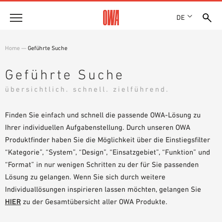
DE
Unternehmen
Home
—
Geführte Suche
HISTORIE
Produkte
Geführte Suche
AUSZEICHNUNGEN
PRODUKTÜBERSICHT
übersichtlich. schnell. zielführend.
STANDORTE
Lösungen
GEFÜHRTE SUCHE
NACHHALTIGKEIT
FUNKTIONEN
Finden Sie einfach und schnell die passende OWA-Lösung zu
TECHNISCHE SUCHE
OWA GREEN CIRCLE
Referenzen
EINSATZGEBIETE
Ihrer individuellen Aufgabenstellung. Durch unseren OWA
OWA-PLUS
Produktfinder haben Sie die Möglichkeit über die Einstiegsfilter
Technische Beratung
KARRIERE
“Kategorie”, “System”, “Design”, “Einsatzgebiet”, “Funktion” und
PRESSE
“Format” in nur wenigen Schritten zu der für Sie passenden
Service
SHOWROOM 7TH FLOOR
Lösung zu gelangen. Wenn Sie sich durch weitere
Individuallösungen inspirieren lassen möchten, gelangen Sie
AUSSCHREIBUNGSTEXTE
Karriere
HIER
zu der Gesamtübersicht aller OWA Produkte.
DOWNLOADS
JOBPORTAL
LEISTUNGSERKLÄRUNG (DOP)