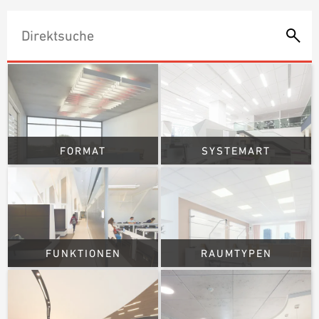
PLANUNGSHILFEN
BIM/REVIT BIBLIOTHEK
VIDEOS
OWA-SCHULUNGEN
MUSTERBESTELLUNG
FORMAT
SYSTEMART
FUNKTIONEN
RAUMTYPEN