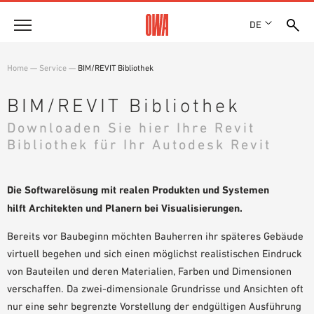
DE
Unternehmen
Home
—
Service
—
BIM/REVIT Bibliothek
HISTORIE
Produkte
BIM/REVIT Bibliothek
AUSZEICHNUNGEN
PRODUKTÜBERSICHT
Downloaden Sie hier Ihre Revit
STANDORTE
Lösungen
Bibliothek für Ihr Autodesk Revit
GEFÜHRTE SUCHE
NACHHALTIGKEIT
FUNKTIONEN
TECHNISCHE SUCHE
OWA GREEN CIRCLE
Referenzen
EINSATZGEBIETE
OWA-PLUS
Die Softwarelösung mit realen Produkten und Systemen
Technische Beratung
hilft Architekten und Planern bei Visualisierungen.
KARRIERE
PRESSE
Bereits vor Baubeginn möchten Bauherren ihr späteres Gebäude
Service
SHOWROOM 7TH FLOOR
virtuell begehen und sich einen möglichst realistischen Eindruck
AUSSCHREIBUNGSTEXTE
von Bauteilen und deren Materialien, Farben und Dimensionen
Karriere
DOWNLOADS
verschaffen. Da zwei-dimensionale Grundrisse und Ansichten oft
JOBPORTAL
nur eine sehr begrenzte Vorstellung der endgültigen Ausführung
LEISTUNGSERKLÄRUNG (DOP)