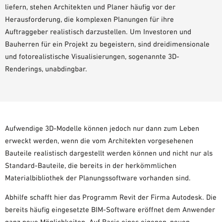
liefern, stehen Architekten und Planer häufig vor der
PLANUNGSHILFEN
Herausforderung, die komplexen Planungen für ihre
BIM/REVIT BIBLIOTHEK
Auftraggeber realistisch darzustellen. Um Investoren und
VIDEOS
Bauherren für ein Projekt zu begeistern, sind dreidimensionale
OWA-SCHULUNGEN
und fotorealistische Visualisierungen, sogenannte 3D-
MUSTERBESTELLUNG
Renderings, unabdingbar.
Aufwendige 3D-Modelle können jedoch nur dann zum Leben
erweckt werden, wenn die vom Architekten vorgesehenen
Bauteile realistisch dargestellt werden können und nicht nur als
Standard-Bauteile, die bereits in der herkömmlichen
Materialbibliothek der Planungssoftware vorhanden sind.
Abhilfe schafft hier das Programm Revit der Firma Autodesk. Die
bereits häufig eingesetzte BIM-Software eröffnet dem Anwender
ganz neue Möglichkeiten. Auf Basis eines eigenen, neuen