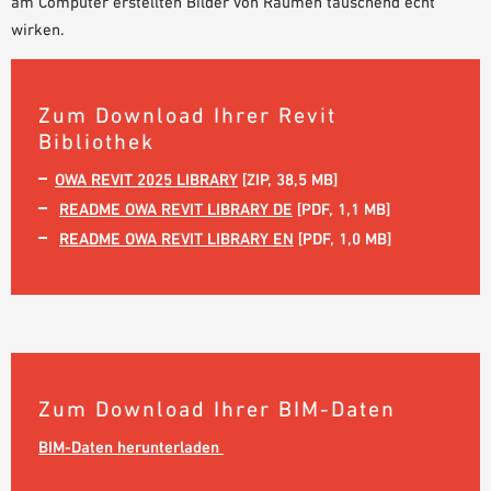
am Computer erstellten Bilder von Räumen täuschend echt
wirken.
Zum Download Ihrer Revit
Bibliothek
OWA REVIT 2025 LIBRARY
[ZIP, 38,5 MB]
README OWA REVIT LIBRARY DE
[PDF, 1,1 MB]
README OWA REVIT LIBRARY EN
[PDF, 1,0 MB]
Zum Download Ihrer BIM-Daten
BIM-Daten herunterladen