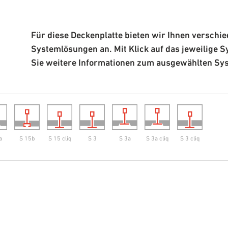
Für diese Deckenplatte bieten wir Ihnen verschi
Systemlösungen an. Mit Klick auf das jeweilige S
Sie weitere Informationen zum ausgewählten Sy
a
S 15b
S 15 cliq
S 3
S 3a
S 3a cliq
S 3 cliq