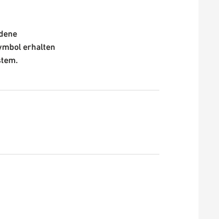
edene
ymbol erhalten
stem.