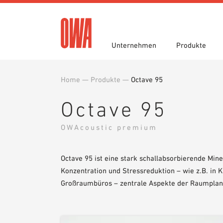
Unternehmen
Produkte
Home
—
Produkte
—
Octave 95
Historie
Produktübersicht
Funktionen
Ausschreibungstexte
Jobportal
Auszei
Geführ
Einsatz
Downlo
Octave 95
Nachhaltigkeit
Planungshilfen
OWA gr
BIM/REV
Karriere
OWA-Schulungen
Presse
Muster
OWAcoustic premium
Octave 95 ist eine stark schallabsorbierende Mine
Konzentration und Stressreduktion – wie z.B. in 
Großraumbüros – zentrale Aspekte der Raumplan