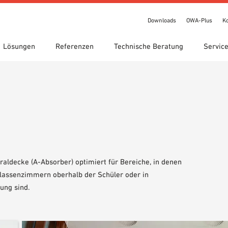
Downloads
OWA-Plus
K
Lösungen
Referenzen
Technische Beratung
Servic
chnungen
te Suche
gebiete
ads
Standorte
Technische Suche
Leistungserklärung (DoP)
een circle
IT Bibliothek
OWA-Plus
Videos
bestellung
Showroom 7th Floor
raldecke (A-Absorber) optimiert für Bereiche, in denen
Klassenzimmern oberhalb der Schüler oder in
ung sind.