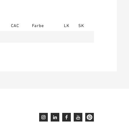
CAC
Farbe
LK
SK