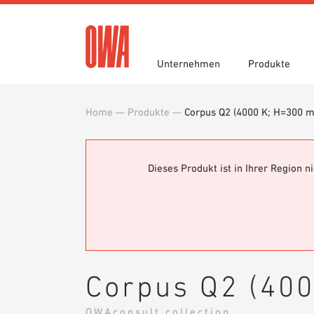
Unternehmen
Produkte
Home
—
Produkte
—
Corpus Q2 (4000 K; H=300 
Historie
Produktübersicht
Funktionen
Ausschreibungstexte
Jobportal
Auszei
Geführ
Einsatz
Downlo
Nachhaltigkeit
Planungshilfen
OWA gr
BIM/REV
Dieses Produkt ist in Ihrer Region 
Karriere
OWA-Schulungen
Presse
Muster
Corpus Q2 (40
OWAconsult collection