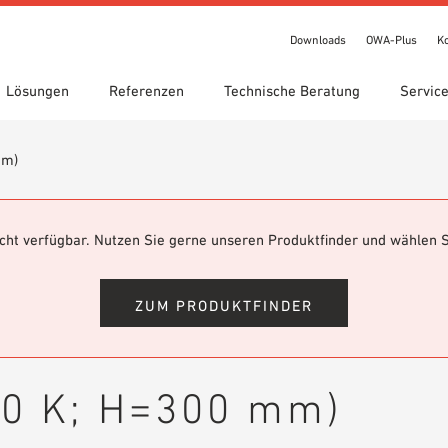
Downloads
OWA-Plus
K
Lösungen
Referenzen
Technische Beratung
Servic
mm)
chnungen
te Suche
gebiete
ads
Standorte
Technische Suche
Leistungserklärung (DoP)
een circle
IT Bibliothek
OWA-Plus
Videos
nicht verfügbar. Nutzen Sie gerne unseren Produktfinder und wählen S
bestellung
Showroom 7th Floor
ZUM PRODUKTFINDER
00 K; H=300 mm)