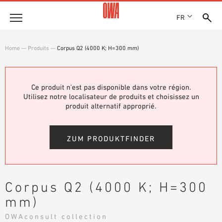
FR
Entreprise
Home
—
Produits
—
Corpus Q2 (4000 K; H=300 mm)
HISTOIRE
Produits
PRIX ET RÉCOMPENSES
LES COLLECTIONS OWA
Ce produit n'est pas disponible dans votre région.
NOS FILIALES
Solutions
Utilisez notre localisateur de produits et choisissez un
RECHERCHE GUIDÉE
ACTUALITÉS
produit alternatif approprié.
FONCTIONS
RECHERCHE TECHNIQUE
SHOWROOM 7TH FLOOR
Références
DOMAINES D’UTILISATION
ZUM PRODUKTFINDER
Assistance technique
Service
Corpus Q2 (4000 K; H=300
DOCUMENTS D’APPEL D’OFFRES
mm)
TÉLÉCHARGEMENTS
OWAconsult collection
DÉCLARATION DE PERFORMANCE (DDP)