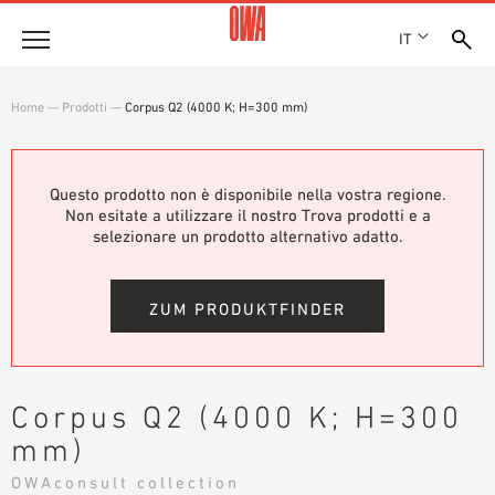
IT
Azienda
Home
—
Prodotti
—
Corpus Q2 (4000 K; H=300 mm)
STORIA
Prodotti
RICONOSCIMENTI
PANORAMICA PRODOTTI
Questo prodotto non è disponibile nella vostra regione.
SEDI
Soluzioni
Non esitate a utilizzare il nostro Trova prodotti e a
RICERCA GUIDATA
STAMPA
selezionare un prodotto alternativo adatto.
FUNZIONI
RICERCA TECNICA
SHOWROOM 7TH FLOOR
Referenze
CAMPI D’APPLICAZIONE
ZUM PRODUKTFINDER
Consulenza tecnica
Assistenza
Corpus Q2 (4000 K; H=300
CAPITOLATI D’APPALTO
mm)
DOWNLOAD
OWAconsult collection
DICHIARAZIONE DI PRESTAZIONE (DOP)