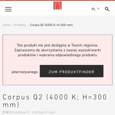
PL
Firma
Home
—
Produkty
—
Corpus Q2 (4000 K; H=300 mm)
HISTORIA
Produkty
WYRÓŻNIENIA
PRZEGLĄD PRODUKTÓW
Ten produkt nie jest dostępny w Twoim regionie.
LOKALIZACJE
Rozwiązania
Zapraszamy do skorzystania z naszej wyszukiwarki
WYSZUKIWANIE Z PRZEWODNIKIEM
PRASA
produktów i wybrania odpowiedniego produktu
FUNKCJE
WYSZUKIWANIE TECHNICZNE
SHOWROOM 7TH FLOOR
Referencje
OBSZARY ZASTOSOWANIA
alternatywnego.
ZUM PRODUKTFINDER
Doradztwo techniczne
Serwis
Corpus Q2 (4000 K; H=300
TEKSTY PRZETARGOWE
mm)
PLIKI DO POBRANIA
OWAconsult collection
DEKLARACJA WŁAŚCIWOŚCI UŻYTKOWYCH (DOP)