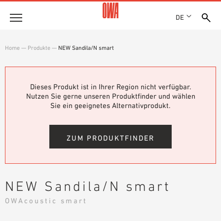
DE
Unternehmen
Home
—
Produkte
—
NEW Sandila/N smart
HISTORIE
Produkte
AUSZEICHNUNGEN
PRODUKTÜBERSICHT
Dieses Produkt ist in Ihrer Region nicht verfügbar.
STANDORTE
Lösungen
Nutzen Sie gerne unseren Produktfinder und wählen
GEFÜHRTE SUCHE
NACHHALTIGKEIT
Sie ein geeignetes Alternativprodukt.
FUNKTIONEN
TECHNISCHE SUCHE
OWA GREEN CIRCLE
Referenzen
EINSATZGEBIETE
OWA-PLUS
ZUM PRODUKTFINDER
Technische Beratung
KARRIERE
PRESSE
Service
SHOWROOM 7TH FLOOR
NEW Sandila/N smart
AUSSCHREIBUNGSTEXTE
Karriere
OWAcoustic smart
DOWNLOADS
JOBPORTAL
LEISTUNGSERKLÄRUNG (DOP)