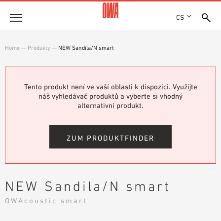
CS
Společnost
Home
—
Produkty
—
NEW Sandila/N smart
OCENĚNÍ A VYZNAMENÁNÍ
Produkty
LOKALITY
PŘEHLED PRODUKTŮ
Tento produkt není ve vaší oblasti k dispozici. Využijte
SHOWROOM 7TH FLOOR
Řešení
náš vyhledávač produktů a vyberte si vhodný
ŘÍZENÉ VYHLEDÁVÁNÍ
alternativní produkt.
FUNKCE
TECHNICKÉ VYHLEDÁVÁNÍ
Reference
OBLASTI POUŽITÍ
ZUM PRODUKTFINDER
Technické poradenství
Servis
NEW Sandila/N smart
TEXTY PRO VÝBĚROVÁ ŘÍZENÍ
OWAcoustic smart
SOUBORY KE STAŽENÍ
PROHLÁŠENÍ O VLASTNOSTECH (DOP)