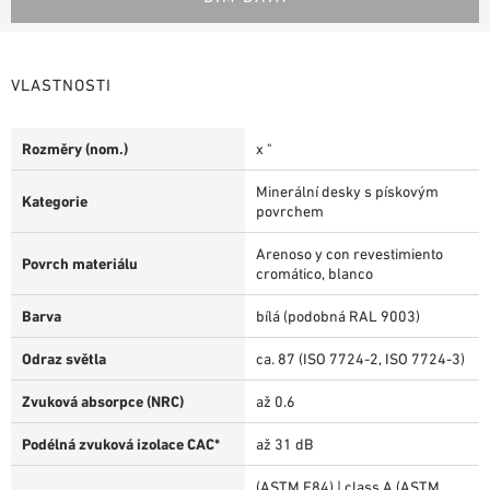
VLASTNOSTI
Rozměry (nom.)
x "
Minerální desky s pískovým
Kategorie
povrchem
Arenoso y con revestimiento
Povrch materiálu
cromático, blanco
Barva
bílá (podobná RAL 9003)
Odraz světla
ca. 87 (ISO 7724-2, ISO 7724-3)
Zvuková absorpce (NRC)
až 0.6
Podélná zvuková izolace CAC*
až 31 dB
(ASTM E84) | class A (ASTM