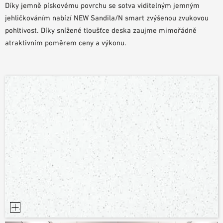
Díky jemně pískovému povrchu se sotva viditelným jemným
POMŮCKY PRO PLÁNOVÁNÍ
jehličkováním nabízí NEW Sandila/N smart zvýšenou zvukovou
BIM/REVIT KNIHOVNA
pohltivost. Díky snížené tloušťce deska zaujme mimořádně
VIDEA
atraktivním poměrem ceny a výkonu.
OBJEDNÁVKA VZORKŮ