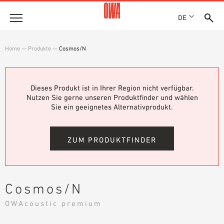
DE
Unternehmen
Home
—
Produkte
—
Cosmos/N
HISTORIE
Produkte
AUSZEICHNUNGEN
PRODUKTÜBERSICHT
Dieses Produkt ist in Ihrer Region nicht verfügbar.
STANDORTE
Lösungen
Nutzen Sie gerne unseren Produktfinder und wählen
GEFÜHRTE SUCHE
NACHHALTIGKEIT
Sie ein geeignetes Alternativprodukt.
FUNKTIONEN
TECHNISCHE SUCHE
OWA GREEN CIRCLE
Referenzen
EINSATZGEBIETE
OWA-PLUS
ZUM PRODUKTFINDER
Technische Beratung
KARRIERE
PRESSE
Service
SHOWROOM 7TH FLOOR
Cosmos/N
AUSSCHREIBUNGSTEXTE
Karriere
OWAcoustic premium
DOWNLOADS
JOBPORTAL
LEISTUNGSERKLÄRUNG (DOP)