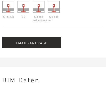
S 15 cliq
S 3
S 3 cliq
S 3 cliq
erdbebensicher
EMAIL-ANFRAGE
BIM Daten