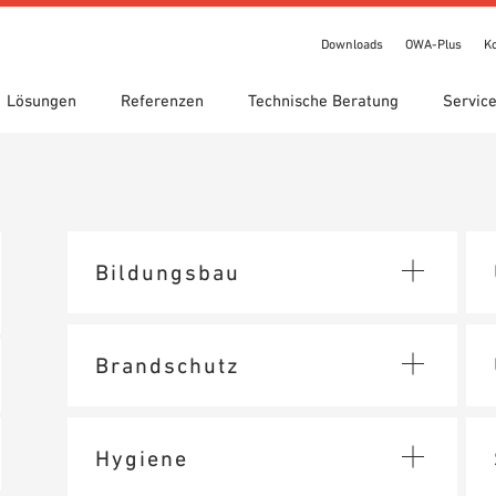
Downloads
OWA-Plus
K
Lösungen
Referenzen
Technische Beratung
Servic
chnungen
te Suche
gebiete
ads
Standorte
Technische Suche
Leistungserklärung (DoP)
een circle
IT Bibliothek
OWA-Plus
Videos
Bildungsbau
bestellung
Showroom 7th Floor
Brandschutz
Hygiene