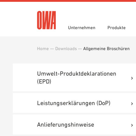
Unternehmen
Produkte
Home
—
Downloads
—
Allgemeine Broschüren
Historie
Produktübersicht
Funktionen
Ausschreibungstexte
Jobportal
Auszei
Geführ
Einsatz
Downlo
Nachhaltigkeit
Planungshilfen
OWA gr
BIM/REV
Umwelt-Produktdeklarationen
Karriere
OWA-Schulungen
Presse
Muster
(EPD)
Leistungserklärungen (DoP)
Anlieferungshinweise