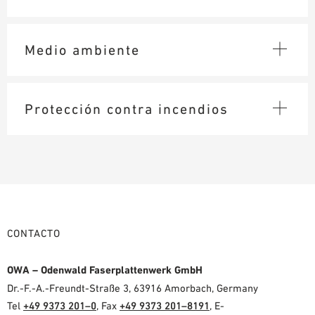
AYUDAS DE PLANIFICACIÓN
BIBLIOTECA BIM/REVIT
Medio ambiente
VÍDEOS
PEDIDO DE MUESTRAS
Protección contra incendios
CONTACTO
OWA – Odenwald Faserplattenwerk GmbH
Dr.-F.-A.-Freundt-Straße 3, 63916 Amorbach, Germany
Tel
+49 9373 201–0
, Fax
+49 9373 201–8191
, E-