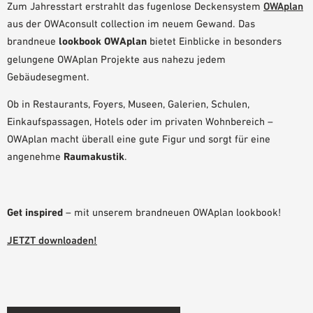
Zum Jahresstart erstrahlt das fugenlose Deckensystem
OWAplan
PLANUNGSHILFEN
aus der OWAconsult collection im neuem Gewand. Das
BIM/REVIT BIBLIOTHEK
brandneue
lookbook OWAplan
bietet Einblicke in besonders
VIDEOS
gelungene OWAplan Projekte aus nahezu jedem
OWA-SCHULUNGEN
Gebäudesegment.
MUSTERBESTELLUNG
Ob in Restaurants, Foyers, Museen, Galerien, Schulen,
Einkaufspassagen, Hotels oder im privaten Wohnbereich –
OWAplan macht überall eine gute Figur und sorgt für eine
angenehme
Raumakustik
.
Get inspired
– mit unserem brandneuen OWAplan lookbook!
JETZT downloaden!