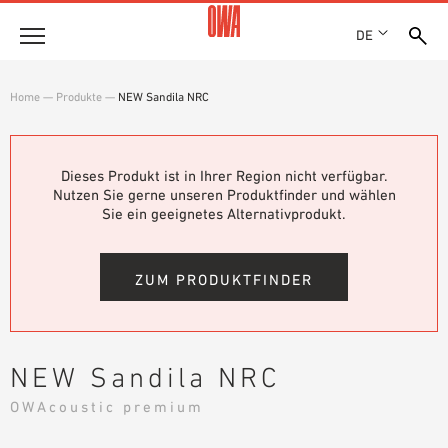
DE
Unternehmen
Home
—
Produkte
—
NEW Sandila NRC
HISTORIE
Produkte
AUSZEICHNUNGEN
PRODUKTÜBERSICHT
Dieses Produkt ist in Ihrer Region nicht verfügbar.
STANDORTE
Lösungen
Nutzen Sie gerne unseren Produktfinder und wählen
GEFÜHRTE SUCHE
NACHHALTIGKEIT
Sie ein geeignetes Alternativprodukt.
FUNKTIONEN
TECHNISCHE SUCHE
OWA GREEN CIRCLE
Referenzen
EINSATZGEBIETE
OWA-PLUS
ZUM PRODUKTFINDER
Technische Beratung
KARRIERE
PRESSE
Service
SHOWROOM 7TH FLOOR
NEW Sandila NRC
AUSSCHREIBUNGSTEXTE
Karriere
OWAcoustic premium
DOWNLOADS
JOBPORTAL
LEISTUNGSERKLÄRUNG (DOP)