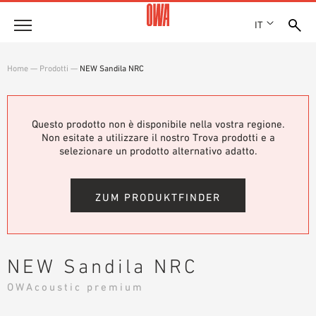
IT
Azienda
Home
—
Prodotti
—
NEW Sandila NRC
STORIA
Prodotti
RICONOSCIMENTI
PANORAMICA PRODOTTI
Questo prodotto non è disponibile nella vostra regione.
SEDI
Soluzioni
Non esitate a utilizzare il nostro Trova prodotti e a
RICERCA GUIDATA
STAMPA
selezionare un prodotto alternativo adatto.
FUNZIONI
RICERCA TECNICA
SHOWROOM 7TH FLOOR
Referenze
CAMPI D’APPLICAZIONE
ZUM PRODUKTFINDER
Consulenza tecnica
Assistenza
NEW Sandila NRC
CAPITOLATI D’APPALTO
OWAcoustic premium
DOWNLOAD
DICHIARAZIONE DI PRESTAZIONE (DOP)