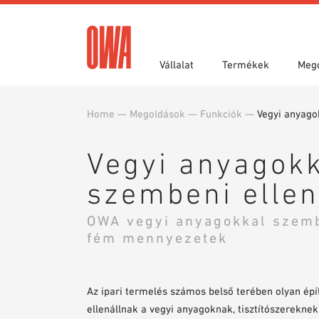
Vállalat
Termékek
Meg
Home
—
Megoldások
—
Funkciók
—
Vegyi anyago
Díjak és kitüntetések
Funkciók
Köttségvetés kiírási szövegek
Teleph
Alkalma
Letölt
Termékáttekintés
Célirá
Tervezési segédletek
BIM/RE
Vegyi anyagok
Minta megrendelés
szembeni ellen
OWA vegyi anyagokkal szemb
fém mennyezetek
Az ipari termelés számos belső terében olyan é
ellenállnak a vegyi anyagoknak, tisztítószerekn