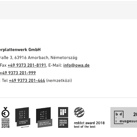
erplattenwerk GmbH
Straße 3, 63916 Amorbach, Németország
 Fax
+49 9373 201-8191
, E-Mail:
info@owa.de
+49 9373 201-999
: Tel
+49 9373 201-444
(nemzetközi)