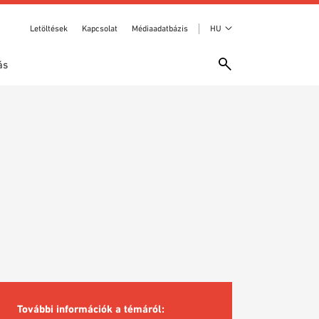
Letöltések
Kapcsolat
Médiaadatbázis
HU
ás
További információk a témáról: