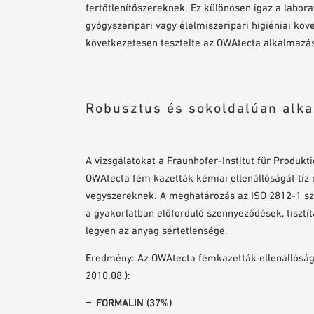
fertőtlenítőszereknek. Ez különösen igaz a labora
gyógyszeripari vagy élelmiszeripari higiéniai k
következetesen tesztelte az OWAtecta alkalmazásá
Robusztus és sokoldalúan alk
A vizsgálatokat a Fraunhofer-Institut für Produk
OWAtecta fém kazetták kémiai ellenállóságát tíz 
vegyszereknek. A meghatározás az ISO 2812-1 szab
a gyakorlatban előforduló szennyeződések, tisztít
legyen az anyag sértetlensége.
Eredmény: Az OWAtecta fémkazetták ellenállóságá
2010.08.):
FORMALIN (37%)