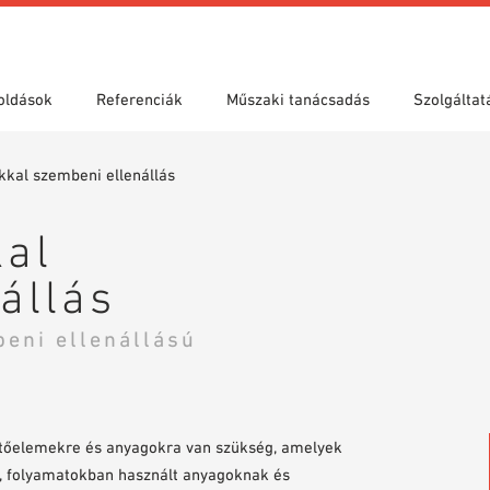
oldások
Referenciák
Műszaki tanácsadás
Szolgáltat
kkal szembeni ellenállás
elyek
zási területek
ések
Showroom 7th Floor
Keresés műszaki tartalom
Teljesítménynyilatkozat (DoP)
nyos keresés
szerint
VIT könyvtár
Videók
kal
állás
eni ellenállású
pítőelemekre és anyagokra van szükség, amelyek
ek, folyamatokban használt anyagoknak és