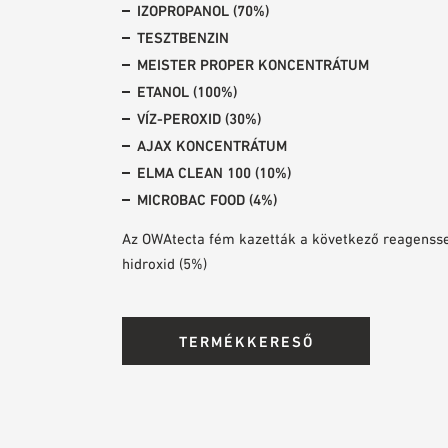
IZOPROPANOL (70%)
TESZTBENZIN
MEISTER PROPER KONCENTRÁTUM
ETANOL (100%)
VÍZ-PEROXID (30%)
AJAX KONCENTRÁTUM
ELMA CLEAN 100 (10%)
MICROBAC FOOD (4%)
Az OWAtecta fém kazetták a következő reagenssel 
hidroxid (5%)
TERMÉKKERESŐ