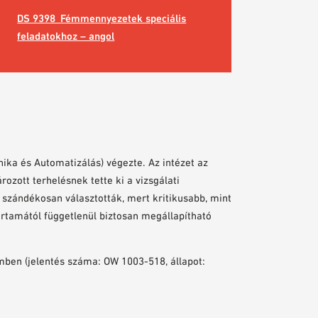
DS 9398_Fémmennyezetek speciális
feladatokhoz – angol
ika és Automatizálás) végezte. Az intézet az
zott terhelésnek tette ki a vizsgálati
 szándékosan választották, mert kritikusabb, mint
tartamától függetlenül biztosan megállapítható
mben (jelentés száma: OW 1003-518, állapot: