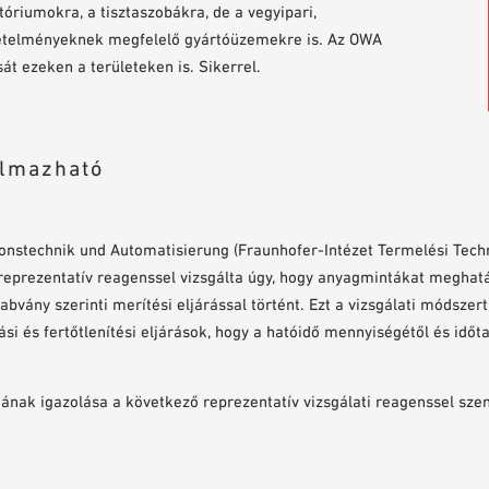
tóriumokra, a tisztaszobákra, de a vegyipari,
övetelményeknek megfelelő gyártóüzemekre is. Az OWA
t ezeken a területeken is. Sikerrel.
almazható
tionstechnik und Automatisierung (Fraunhofer-Intézet Termelési Techn
reprezentatív reagenssel vizsgálta úgy, hogy anyagmintákat meghatáro
vány szerinti merítési eljárással történt. Ezt a vizsgálati módszert
ási és fertőtlenítési eljárások, hogy a hatóidő mennyiségétől és idő
nak igazolása a következő reprezentatív vizsgálati reagenssel sze