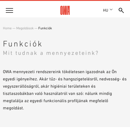
HU
Vállalat
Home
—
Megoldások
—
Funkciók
DÍJAK ÉS KITÜNTETÉSEK
Termékek
Funkciók
TELEPHELYEK
TERMÉKÁTTEKINTÉS
Mit tudnak a mennyezeteink?
SHOWROOM 7TH FLOOR
Megoldások
CÉLIRÁNYOS KERESÉS
FUNKCIÓK
KERESÉS MŰSZAKI TARTALOM SZERINT
Referenciák
OWA mennyezeti rendszereink tökéletesen igazodnak az Ön
ALKALMAZÁSI TERÜLETEK
egyedi igényeihez. Akár tűz- és hangszigetelésről, nedvesség- és
Műszaki tanácsadás
vegyszerállóságról, akár higiéniai területeken és
tisztaszobákban való használatról van szó: nálunk mindig
megtalálja az egyedi funkcionális profiljának megfelelő
Szolgáltatás
megoldást.
KÖTTSÉGVETÉS KIÍRÁSI SZÖVEGEK
LETÖLTÉSEK
TELJESÍTMÉNYNYILATKOZAT (DOP)