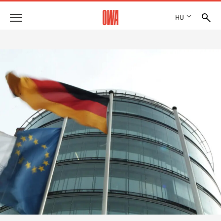
HU
Vállalat
DÍJAK ÉS KITÜNTETÉSEK
Termékek
TELEPHELYEK
TERMÉKÁTTEKINTÉS
SHOWROOM 7TH FLOOR
Megoldások
CÉLIRÁNYOS KERESÉS
FUNKCIÓK
KERESÉS MŰSZAKI TARTALOM SZERINT
Referenciák
ALKALMAZÁSI TERÜLETEK
Műszaki tanácsadás
Szolgáltatás
KÖTTSÉGVETÉS KIÍRÁSI SZÖVEGEK
LETÖLTÉSEK
TELJESÍTMÉNYNYILATKOZAT (DOP)