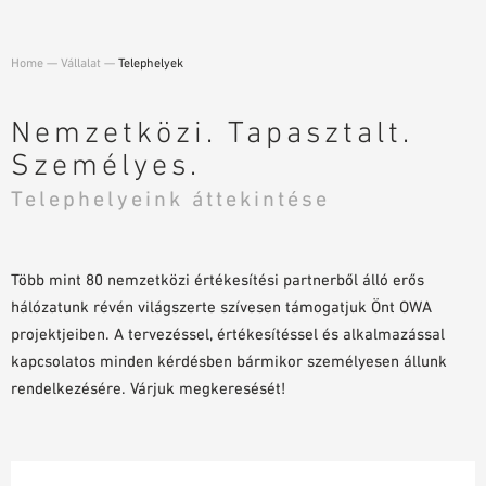
TERVEZÉSI SEGÉDLETEK
BIM/REVIT KÖNYVTÁR
Home
—
Vállalat
—
Telephelyek
VIDEÓK
MINTA MEGRENDELÉS
Nemzetközi. Tapasztalt.
Személyes.
Telephelyeink áttekintése
Több mint 80 nemzetközi értékesítési partnerből álló erős
hálózatunk révén világszerte szívesen támogatjuk Önt OWA
projektjeiben. A tervezéssel, értékesítéssel és alkalmazással
kapcsolatos minden kérdésben bármikor személyesen állunk
rendelkezésére. Várjuk megkeresését!