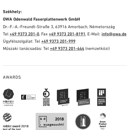
Székhely:
OWA Odenwald Faserplattenwerk GmbH
Dr.-F.-A.-Freundt-Straße 3, 63916 Amorbach, Németország
Tel
+49 9373 201-0
, Fax
+49 9373 201-8191
, E-Mail:
info@owa.de
Ügyfélszolgálat: Tel
+49 9373 201-999
Műszaki tanácsadás: Tel
+49 9373 201-444
(nemzetközi)
AWARDS