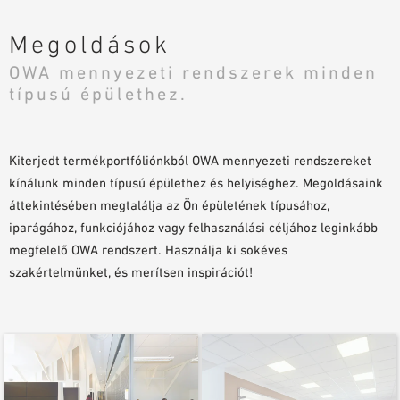
TERVEZÉSI SEGÉDLETEK
Megoldások
BIM/REVIT KÖNYVTÁR
OWA mennyezeti rendszerek minden
VIDEÓK
típusú épülethez.
MINTA MEGRENDELÉS
Kiterjedt termékportfóliónkból OWA mennyezeti rendszereket
kínálunk minden típusú épülethez és helyiséghez. Megoldásaink
áttekintésében megtalálja az Ön épületének típusához,
iparágához, funkciójához vagy felhasználási céljához leginkább
megfelelő OWA rendszert. Használja ki sokéves
szakértelmünket, és merítsen inspirációt!