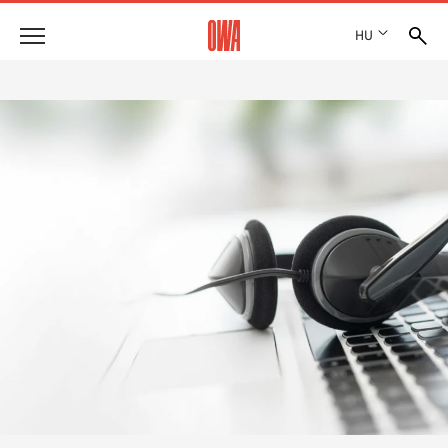
HU
Vállalat
DÍJAK ÉS KITÜNTETÉSEK
Termékek
TELEPHELYEK
TERMÉKÁTTEKINTÉS
SHOWROOM 7TH FLOOR
Megoldások
CÉLIRÁNYOS KERESÉS
FUNKCIÓK
KERESÉS MŰSZAKI TARTALOM SZERINT
Referenciák
ALKALMAZÁSI TERÜLETEK
Műszaki tanácsadás
Szolgáltatás
KÖTTSÉGVETÉS KIÍRÁSI SZÖVEGEK
LETÖLTÉSEK
TELJESÍTMÉNYNYILATKOZAT (DOP)