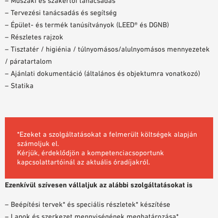
– Műszaki és szakértői tanácsadás
– Tervezési tanácsadás és segítség
– Épület- és termék tanúsítványok (LEED® és DGNB)
– Részletes rajzok
– Tisztatér / higiénia / túlnyomásos/alulnyomásos mennyezetek
/ páratartalom
– Ajánlati dokumentáció (általános és objektumra vonatkozó)
– Statika
*Ezeket a szolgáltatásokat a felmerült költségek alapján
számoljuk el.
Kérjük, érdeklődjön a kompetenciacsoportunk
kapcsolattartóinál az aktuális óradíjakról.
Ezenkívül szívesen vállaljuk az alábbi szolgáltatásokat is
– Beépítési tervek* és speciális részletek* készítése
– Lapok és szerkezet mennyiségének meghatározása*