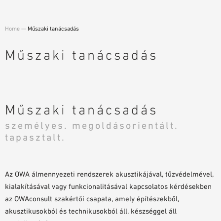
TERVEZÉSI SEGÉDLETEK
BIM/REVIT KÖNYVTÁR
Home
—
Műszaki tanácsadás
VIDEÓK
Műszaki tanácsadás
MINTA MEGRENDELÉS
Műszaki tanácsadás
személyes. megoldásorientált.
tapasztalt.
Az OWA álmennyezeti rendszerek akusztikájával, tűzvédelmével,
kialakításával vagy funkcionalitásával kapcsolatos kérdésekben
az OWAconsult szakértői csapata, amely építészekből,
akusztikusokból és technikusokból áll, készséggel áll