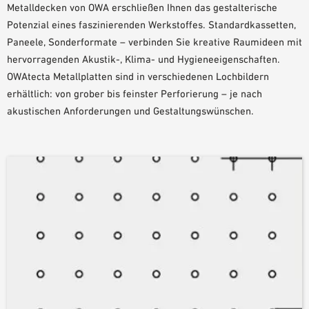
Metalldecken von OWA erschließen Ihnen das gestalterische
PLANUNGSHILFEN
Potenzial eines faszinierenden Werkstoffes. Standardkassetten,
BIM/REVIT BIBLIOTHEK
Paneele, Sonderformate – verbinden Sie kreative Raumideen mit
VIDEOS
hervorragenden Akustik-, Klima- und Hygieneeigenschaften.
OWA-SCHULUNGEN
OWAtecta Metallplatten sind in verschiedenen Lochbildern
erhältlich: von grober bis feinster Perforierung – je nach
MUSTERBESTELLUNG
akustischen Anforderungen und Gestaltungswünschen.