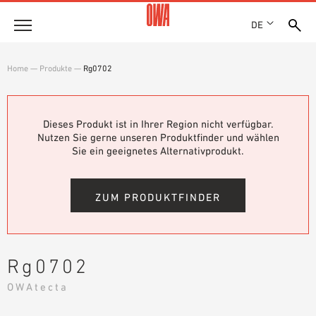
DE
Unternehmen
Home
—
Produkte
—
Rg0702
HISTORIE
Produkte
AUSZEICHNUNGEN
PRODUKTÜBERSICHT
Dieses Produkt ist in Ihrer Region nicht verfügbar.
STANDORTE
Lösungen
Nutzen Sie gerne unseren Produktfinder und wählen
GEFÜHRTE SUCHE
NACHHALTIGKEIT
Sie ein geeignetes Alternativprodukt.
FUNKTIONEN
TECHNISCHE SUCHE
OWA GREEN CIRCLE
Referenzen
EINSATZGEBIETE
OWA-PLUS
ZUM PRODUKTFINDER
Technische Beratung
KARRIERE
PRESSE
Service
SHOWROOM 7TH FLOOR
Rg0702
AUSSCHREIBUNGSTEXTE
Karriere
OWAtecta
DOWNLOADS
JOBPORTAL
LEISTUNGSERKLÄRUNG (DOP)