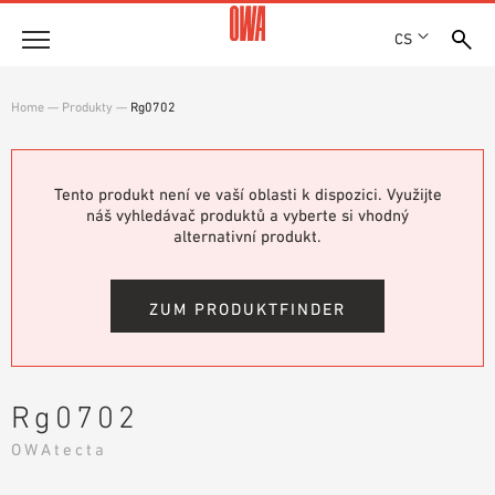
CS
Společnost
Home
—
Produkty
—
Rg0702
OCENĚNÍ A VYZNAMENÁNÍ
Produkty
LOKALITY
PŘEHLED PRODUKTŮ
Tento produkt není ve vaší oblasti k dispozici. Využijte
SHOWROOM 7TH FLOOR
Řešení
náš vyhledávač produktů a vyberte si vhodný
ŘÍZENÉ VYHLEDÁVÁNÍ
alternativní produkt.
FUNKCE
TECHNICKÉ VYHLEDÁVÁNÍ
Reference
OBLASTI POUŽITÍ
ZUM PRODUKTFINDER
Technické poradenství
Servis
Rg0702
TEXTY PRO VÝBĚROVÁ ŘÍZENÍ
OWAtecta
SOUBORY KE STAŽENÍ
PROHLÁŠENÍ O VLASTNOSTECH (DOP)