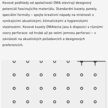
Kovové podhledy od společnosti OWA otevírají designový
POMŮCKY PRO PLÁNOVÁNÍ
potenciál fascinujícího materiálu. Standardní kazety, panely,
BIM/REVIT KNIHOVNA
speciální formáty – spojte kreativní nápady na místnosti s
VIDEA
vynikajícími akustickými, klimatickými a hygienickými
OBJEDNÁVKA VZORKŮ
vlastnostmi. Kovové kazety OWAtecta jsou k dispozici s různými
vzory perforace: od hrubé až po velmi jemnou perforaci – v
závislosti na akustických požadavcích a designových
preferencích.