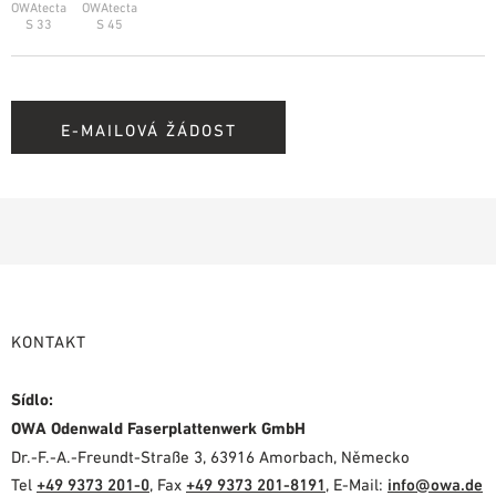
OWAtecta
OWAtecta
S 33
S 45
E-MAILOVÁ ŽÁDOST
KONTAKT
Sídlo:
OWA Odenwald Faserplattenwerk GmbH
Dr.-F.-A.-Freundt-Straße 3, 63916 Amorbach, Německo
Tel
+49 9373 201-0
, Fax
+49 9373 201-8191
, E-Mail:
info@owa.de