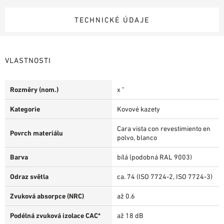
TECHNICKÉ ÚDAJE
VLASTNOSTI
Rozměry (nom.)
x "
Kategorie
Kovové kazety
Cara vista con revestimiento en
Povrch materiálu
polvo, blanco
Barva
bílá (podobná RAL 9003)
Odraz světla
ca. 74 (ISO 7724-2, ISO 7724-3)
Zvuková absorpce (NRC)
až 0.6
Podélná zvuková izolace CAC*
až 18 dB