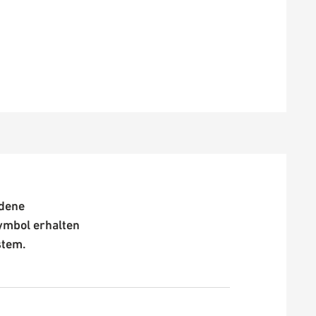
edene
ymbol erhalten
stem.