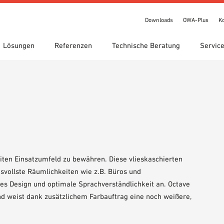
Downloads
OWA-Plus
K
Lösungen
Referenzen
Technische Beratung
Servic
chnungen
te Suche
gebiete
ads
Standorte
Technische Suche
Leistungserklärung (DoP)
een circle
IT Bibliothek
OWA-Plus
Videos
bestellung
Showroom 7th Floor
iten Einsatzumfeld zu bewähren. Diese vlieskaschierten
svollste Räumlichkeiten wie z.B. Büros und
s Design und optimale Sprachverständlichkeit an. Octave
nd weist dank zusätzlichem Farbauftrag eine noch weißere,