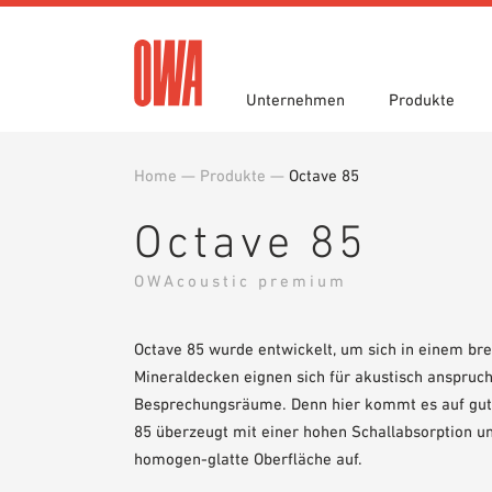
Unternehmen
Produkte
Home
—
Produkte
—
Octave 85
Historie
Produktübersicht
Funktionen
Ausschreibungstexte
Jobportal
Auszei
Geführ
Einsatz
Downlo
Octave 85
Nachhaltigkeit
Planungshilfen
OWA gr
BIM/REV
Karriere
OWA-Schulungen
Presse
Muster
OWAcoustic premium
Octave 85 wurde entwickelt, um sich in einem bre
Mineraldecken eignen sich für akustisch anspruch
Besprechungsräume. Denn hier kommt es auf gute
85 überzeugt mit einer hohen Schallabsorption u
homogen-glatte Oberfläche auf.