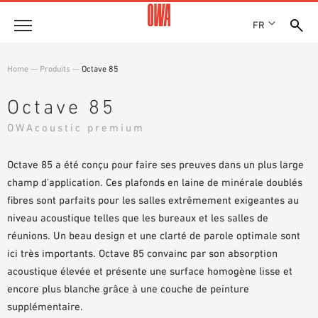
FR
Entreprise
Home
—
Produits
—
Octave 85
HISTOIRE
Produits
Octave 85
PRIX ET RÉCOMPENSES
LES COLLECTIONS OWA
OWAcoustic premium
NOS FILIALES
Solutions
RECHERCHE GUIDÉE
ACTUALITÉS
FONCTIONS
Octave 85 a été conçu pour faire ses preuves dans un plus large
RECHERCHE TECHNIQUE
SHOWROOM 7TH FLOOR
Références
DOMAINES D’UTILISATION
champ d’application. Ces plafonds en laine de minérale doublés
fibres sont parfaits pour les salles extrêmement exigeantes au
Assistance technique
niveau acoustique telles que les bureaux et les salles de
réunions. Un beau design et une clarté de parole optimale sont
Service
ici très importants. Octave 85 convainc par son absorption
acoustique élevée et présente une surface homogène lisse et
DOCUMENTS D’APPEL D’OFFRES
encore plus blanche grâce à une couche de peinture
TÉLÉCHARGEMENTS
supplémentaire.
DÉCLARATION DE PERFORMANCE (DDP)