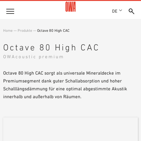
DE
Unternehmen
Home
—
Produkte
—
Octave 80 High CAC
HISTORIE
Produkte
Octave 80 High CAC
AUSZEICHNUNGEN
PRODUKTÜBERSICHT
OWAcoustic premium
STANDORTE
Lösungen
GEFÜHRTE SUCHE
NACHHALTIGKEIT
FUNKTIONEN
Octave 80 High CAC sorgt als universale Mineraldecke im
TECHNISCHE SUCHE
OWA GREEN CIRCLE
Referenzen
EINSATZGEBIETE
Premiumsegment dank guter Schallabsorption und hoher
OWA-PLUS
Schalllängsdämmung für eine optimal abgestimmte Akustik
Technische Beratung
KARRIERE
innerhalb und außerhalb von Räumen.
PRESSE
Service
SHOWROOM 7TH FLOOR
AUSSCHREIBUNGSTEXTE
Karriere
DOWNLOADS
JOBPORTAL
LEISTUNGSERKLÄRUNG (DOP)