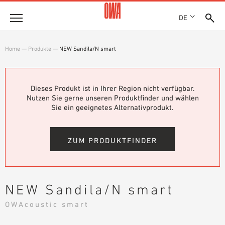
DE
Unternehmen
Home
—
Produkte
—
NEW Sandila/N smart
HISTORIE
Produkte
AUSZEICHNUNGEN
PRODUKTÜBERSICHT
Dieses Produkt ist in Ihrer Region nicht verfügbar.
STANDORTE
Lösungen
Nutzen Sie gerne unseren Produktfinder und wählen
GEFÜHRTE SUCHE
NACHHALTIGKEIT
Sie ein geeignetes Alternativprodukt.
FUNKTIONEN
TECHNISCHE SUCHE
OWA GREEN CIRCLE
Referenzen
EINSATZGEBIETE
OWA-PLUS
ZUM PRODUKTFINDER
Technische Beratung
KARRIERE
PRESSE
Service
SHOWROOM 7TH FLOOR
NEW Sandila/N smart
AUSSCHREIBUNGSTEXTE
Karriere
OWAcoustic smart
DOWNLOADS
JOBPORTAL
LEISTUNGSERKLÄRUNG (DOP)