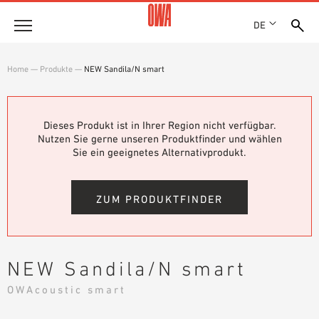
DE
Unternehmen
Home
—
Produkte
—
NEW Sandila/N smart
HISTORIE
Produkte
AUSZEICHNUNGEN
PRODUKTÜBERSICHT
Dieses Produkt ist in Ihrer Region nicht verfügbar.
STANDORTE
Lösungen
Nutzen Sie gerne unseren Produktfinder und wählen
GEFÜHRTE SUCHE
NACHHALTIGKEIT
Sie ein geeignetes Alternativprodukt.
FUNKTIONEN
TECHNISCHE SUCHE
OWA GREEN CIRCLE
Referenzen
EINSATZGEBIETE
OWA-PLUS
ZUM PRODUKTFINDER
Technische Beratung
KARRIERE
PRESSE
Service
SHOWROOM 7TH FLOOR
NEW Sandila/N smart
AUSSCHREIBUNGSTEXTE
Karriere
OWAcoustic smart
DOWNLOADS
JOBPORTAL
LEISTUNGSERKLÄRUNG (DOP)