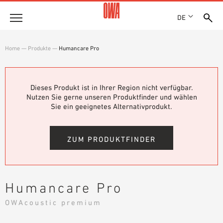
DE
Unternehmen
Home
—
Produkte
—
Humancare Pro
HISTORIE
Produkte
AUSZEICHNUNGEN
PRODUKTÜBERSICHT
Dieses Produkt ist in Ihrer Region nicht verfügbar.
STANDORTE
Lösungen
Nutzen Sie gerne unseren Produktfinder und wählen
GEFÜHRTE SUCHE
NACHHALTIGKEIT
Sie ein geeignetes Alternativprodukt.
FUNKTIONEN
TECHNISCHE SUCHE
OWA GREEN CIRCLE
Referenzen
EINSATZGEBIETE
OWA-PLUS
ZUM PRODUKTFINDER
Technische Beratung
KARRIERE
PRESSE
Service
SHOWROOM 7TH FLOOR
Humancare Pro
AUSSCHREIBUNGSTEXTE
Karriere
OWAcoustic premium
DOWNLOADS
JOBPORTAL
LEISTUNGSERKLÄRUNG (DOP)