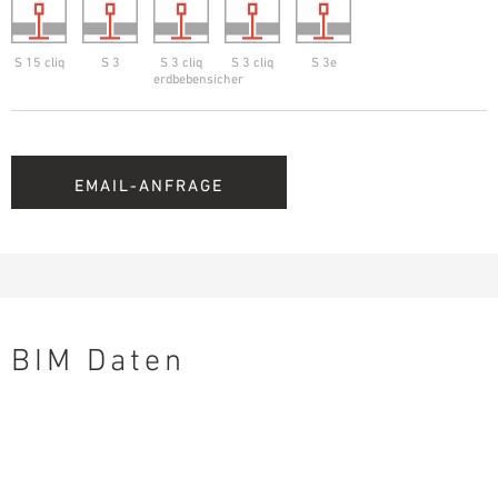
S 15 cliq
S 3
S 3 cliq
S 3 cliq
S 3e
erdbebensicher
EMAIL-ANFRAGE
BIM Daten