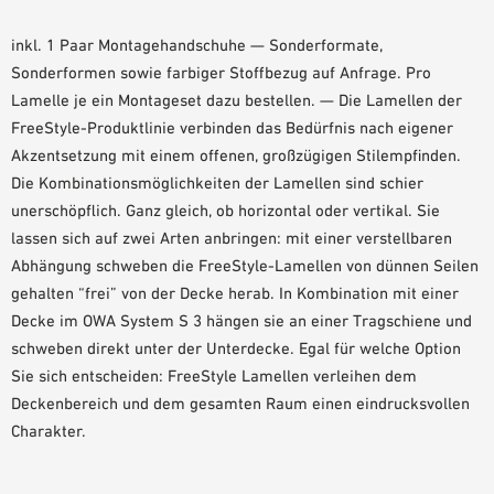
PLANUNGSHILFEN
inkl. 1 Paar Montagehandschuhe — Sonderformate,
BIM/REVIT BIBLIOTHEK
Sonderformen sowie farbiger Stoffbezug auf Anfrage. Pro
VIDEOS
Lamelle je ein Montageset dazu bestellen. — Die Lamellen der
OWA-SCHULUNGEN
FreeStyle-Produktlinie verbinden das Bedürfnis nach eigener
MUSTERBESTELLUNG
Akzentsetzung mit einem offenen, großzügigen Stilempfinden.
Die Kombinationsmöglichkeiten der Lamellen sind schier
unerschöpflich. Ganz gleich, ob horizontal oder vertikal. Sie
lassen sich auf zwei Arten anbringen: mit einer verstellbaren
Abhängung schweben die FreeStyle-Lamellen von dünnen Seilen
gehalten “frei” von der Decke herab. In Kombination mit einer
Decke im OWA System S 3 hängen sie an einer Tragschiene und
schweben direkt unter der Unterdecke. Egal für welche Option
Sie sich entscheiden: FreeStyle Lamellen verleihen dem
Deckenbereich und dem gesamten Raum einen eindrucksvollen
Charakter.