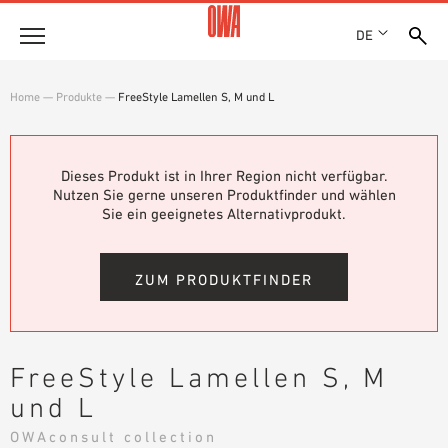
DE
Unternehmen
Home
—
Produkte
—
FreeStyle Lamellen S, M und L
HISTORIE
Produkte
AUSZEICHNUNGEN
PRODUKTÜBERSICHT
Dieses Produkt ist in Ihrer Region nicht verfügbar.
STANDORTE
Lösungen
Nutzen Sie gerne unseren Produktfinder und wählen
GEFÜHRTE SUCHE
NACHHALTIGKEIT
Sie ein geeignetes Alternativprodukt.
FUNKTIONEN
TECHNISCHE SUCHE
OWA GREEN CIRCLE
Referenzen
EINSATZGEBIETE
OWA-PLUS
ZUM PRODUKTFINDER
Technische Beratung
KARRIERE
PRESSE
Service
SHOWROOM 7TH FLOOR
FreeStyle Lamellen S, M
AUSSCHREIBUNGSTEXTE
und L
Karriere
DOWNLOADS
JOBPORTAL
OWAconsult collection
LEISTUNGSERKLÄRUNG (DOP)