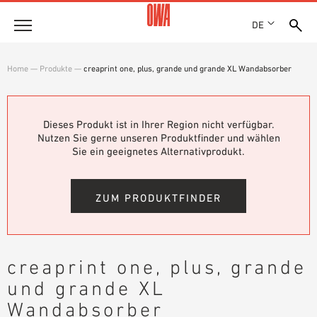
DE
Unternehmen
Home
—
Produkte
—
creaprint one, plus, grande und grande XL Wandabsorber
HISTORIE
Produkte
AUSZEICHNUNGEN
PRODUKTÜBERSICHT
Dieses Produkt ist in Ihrer Region nicht verfügbar.
STANDORTE
Lösungen
Nutzen Sie gerne unseren Produktfinder und wählen
GEFÜHRTE SUCHE
NACHHALTIGKEIT
Sie ein geeignetes Alternativprodukt.
FUNKTIONEN
TECHNISCHE SUCHE
OWA GREEN CIRCLE
Referenzen
EINSATZGEBIETE
OWA-PLUS
ZUM PRODUKTFINDER
Technische Beratung
KARRIERE
PRESSE
Service
SHOWROOM 7TH FLOOR
creaprint one, plus, grande
AUSSCHREIBUNGSTEXTE
und grande XL
Karriere
DOWNLOADS
Wandabsorber
JOBPORTAL
LEISTUNGSERKLÄRUNG (DOP)