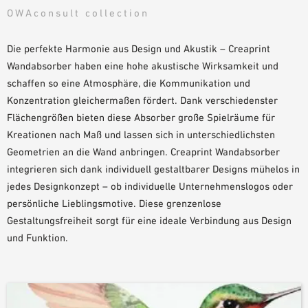
OWAconsult collection
PLANUNGSHILFEN
BIM/REVIT BIBLIOTHEK
Die perfekte Harmonie aus Design und Akustik – Creaprint
VIDEOS
Wandabsorber haben eine hohe akustische Wirksamkeit und
OWA-SCHULUNGEN
schaffen so eine Atmosphäre, die Kommunikation und
MUSTERBESTELLUNG
Konzentration gleichermaßen fördert. Dank verschiedenster
Flächengrößen bieten diese Absorber große Spielräume für
Kreationen nach Maß und lassen sich in unterschiedlichsten
Geometrien an die Wand anbringen. Creaprint Wandabsorber
integrieren sich dank individuell gestaltbarer Designs mühelos in
jedes Designkonzept – ob individuelle Unternehmenslogos oder
persönliche Lieblingsmotive. Diese grenzenlose
Gestaltungsfreiheit sorgt für eine ideale Verbindung aus Design
und Funktion.