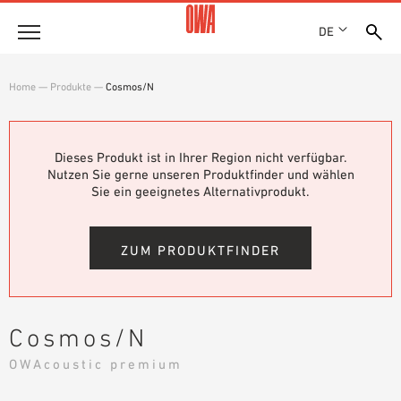
DE
Unternehmen
Home
—
Produkte
—
Cosmos/N
HISTORIE
Produkte
AUSZEICHNUNGEN
PRODUKTÜBERSICHT
Dieses Produkt ist in Ihrer Region nicht verfügbar.
STANDORTE
Lösungen
Nutzen Sie gerne unseren Produktfinder und wählen
GEFÜHRTE SUCHE
NACHHALTIGKEIT
Sie ein geeignetes Alternativprodukt.
FUNKTIONEN
TECHNISCHE SUCHE
OWA GREEN CIRCLE
Referenzen
EINSATZGEBIETE
OWA-PLUS
ZUM PRODUKTFINDER
Technische Beratung
KARRIERE
PRESSE
Service
SHOWROOM 7TH FLOOR
Cosmos/N
AUSSCHREIBUNGSTEXTE
Karriere
OWAcoustic premium
DOWNLOADS
JOBPORTAL
LEISTUNGSERKLÄRUNG (DOP)