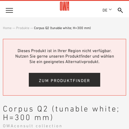
DE
Unternehmen
Home
—
Produkte
—
Corpus Q2 (tunable white; H=300 mm)
HISTORIE
Produkte
AUSZEICHNUNGEN
PRODUKTÜBERSICHT
Dieses Produkt ist in Ihrer Region nicht verfügbar.
STANDORTE
Lösungen
Nutzen Sie gerne unseren Produktfinder und wählen
GEFÜHRTE SUCHE
NACHHALTIGKEIT
Sie ein geeignetes Alternativprodukt.
FUNKTIONEN
TECHNISCHE SUCHE
OWA GREEN CIRCLE
Referenzen
EINSATZGEBIETE
OWA-PLUS
ZUM PRODUKTFINDER
Technische Beratung
KARRIERE
PRESSE
Service
SHOWROOM 7TH FLOOR
Corpus Q2 (tunable white;
AUSSCHREIBUNGSTEXTE
H=300 mm)
Karriere
DOWNLOADS
JOBPORTAL
OWAconsult collection
LEISTUNGSERKLÄRUNG (DOP)