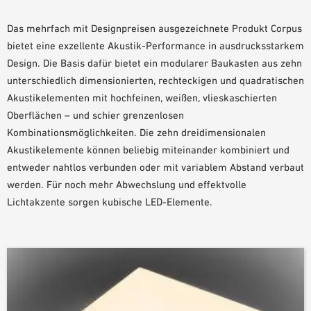
PLANUNGSHILFEN
Das mehrfach mit Designpreisen ausgezeichnete Produkt Corpus
BIM/REVIT BIBLIOTHEK
bietet eine exzellente Akustik-Performance in ausdrucksstarkem
VIDEOS
Design. Die Basis dafür bietet ein modularer Baukasten aus zehn
OWA-SCHULUNGEN
unterschiedlich dimensionierten, rechteckigen und quadratischen
MUSTERBESTELLUNG
Akustikelementen mit hochfeinen, weißen, vlieskaschierten
Oberflächen – und schier grenzenlosen
Kombinationsmöglichkeiten. Die zehn dreidimensionalen
Akustikelemente können beliebig miteinander kombiniert und
entweder nahtlos verbunden oder mit variablem Abstand verbaut
werden. Für noch mehr Abwechslung und effektvolle
Lichtakzente sorgen kubische LED-Elemente.