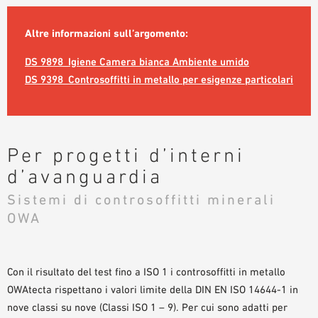
AUSILII PER LA PROGETTAZIONE
Altre informazioni sull’argomento:
BIBLIOTECA BIM/ REVIT
VIDEO
DS 9898_Igiene Camera bianca Ambiente umido
ORDINE CAMPIONE
DS 9398_Controsoffitti in metallo per esigenze particolari
Per progetti d’interni
d’avanguardia
Sistemi di controsoffitti minerali
OWA
Con il risultato del test fino a ISO 1 i controsoffitti in metallo
OWAtecta rispettano i valori limite della DIN EN ISO 14644-1 in
nove classi su nove (Classi ISO 1 – 9). Per cui sono adatti per