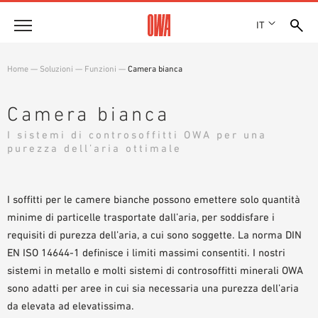
IT
Azienda
Home
—
Soluzioni
—
Funzioni
—
Camera bianca
STORIA
Prodotti
RICONOSCIMENTI
Camera bianca
PANORAMICA PRODOTTI
SEDI
I sistemi di controsoffitti OWA per una
Soluzioni
RICERCA GUIDATA
purezza dell’aria ottimale
STAMPA
FUNZIONI
RICERCA TECNICA
SHOWROOM 7TH FLOOR
Referenze
CAMPI D’APPLICAZIONE
I soffitti per le camere bianche possono emettere solo quantità
Consulenza tecnica
minime di particelle trasportate dall’aria, per soddisfare i
requisiti di purezza dell’aria, a cui sono soggette. La norma DIN
Assistenza
EN ISO 14644-1 definisce i limiti massimi consentiti. I nostri
sistemi in metallo e molti sistemi di controsoffitti minerali OWA
CAPITOLATI D’APPALTO
sono adatti per aree in cui sia necessaria una purezza dell’aria
DOWNLOAD
da elevata ad elevatissima.
DICHIARAZIONE DI PRESTAZIONE (DOP)