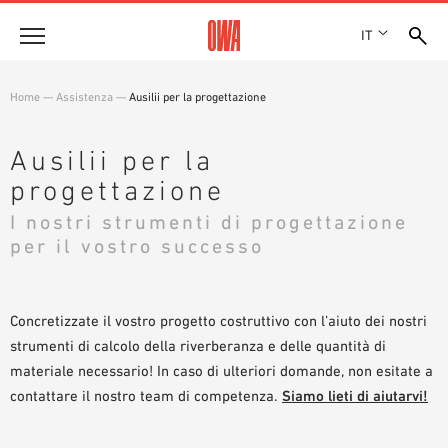
IT
Azienda
Home
—
Assistenza
—
Ausilii per la progettazione
STORIA
Prodotti
RICONOSCIMENTI
Ausilii per la
PANORAMICA PRODOTTI
SEDI
progettazione
Soluzioni
RICERCA GUIDATA
STAMPA
I nostri strumenti di progettazione
FUNZIONI
RICERCA TECNICA
SHOWROOM 7TH FLOOR
per il vostro successo
Referenze
CAMPI D’APPLICAZIONE
Consulenza tecnica
Concretizzate il vostro progetto costruttivo con l’aiuto dei nostri
strumenti di calcolo della riverberanza e delle quantità di
Assistenza
materiale necessario! In caso di ulteriori domande, non esitate a
CAPITOLATI D’APPALTO
contattare il nostro team di competenza.
Siamo lieti di aiutarvi!
DOWNLOAD
DICHIARAZIONE DI PRESTAZIONE (DOP)