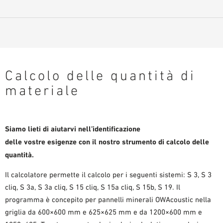
AUSILII PER LA PROGETTAZIONE
BIBLIOTECA BIM/ REVIT
VIDEO
ORDINE CAMPIONE
Calcolo delle quantità di
materiale
Siamo lieti di aiutarvi nell’identificazione
delle vostre esigenze con il nostro strumento di calcolo delle
quantità.
Il calcolatore permette il calcolo per i seguenti sistemi: S 3, S 3
cliq, S 3a, S 3a cliq, S 15 cliq, S 15a cliq, S 15b, S 19. Il
programma è concepito per pannelli minerali OWAcoustic nella
griglia da 600×600 mm e 625×625 mm e da 1200×600 mm e