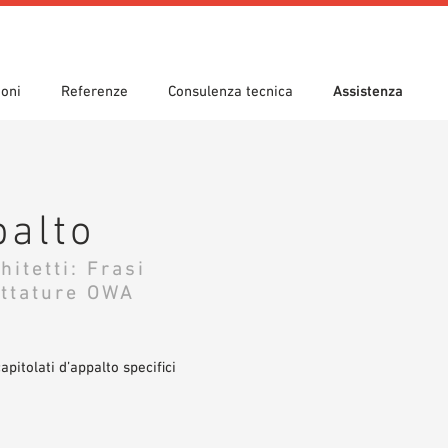
ioni
Referenze
Consulenza tecnica
Assistenza
scimenti
 guidata
d’applicazione
Sedi
Ricerca tecnica
Dichiarazione di prestazione
ad
(DoP)
om 7th Floor
palto
eca BIM/ REVIT
Video
hitetti: Frasi
ittature OWA
apitolati d’appalto specifici