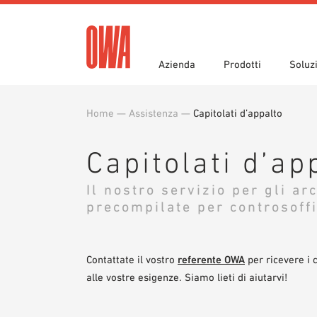
Azienda
Prodotti
Soluz
Home
—
Assistenza
—
Capitolati d’appalto
Storia
Panoramica prodotti
Funzioni
Ricono
Ricerca
Campi 
Capitolati d’appalto
Downlo
Stampa
Showro
Capitolati d’ap
Ausilii per la progettazione
Bibliot
Il nostro servizio per gli arc
Ordine campione
precompilate per controsoff
Contattate il vostro
referente OWA
per ricevere i c
alle vostre esigenze. Siamo lieti di aiutarvi!