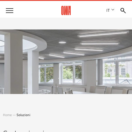
IT
Azienda
STORIA
Prodotti
RICONOSCIMENTI
PANORAMICA PRODOTTI
SEDI
Soluzioni
RICERCA GUIDATA
STAMPA
FUNZIONI
RICERCA TECNICA
SHOWROOM 7TH FLOOR
Referenze
CAMPI D’APPLICAZIONE
Consulenza tecnica
Assistenza
CAPITOLATI D’APPALTO
Home
—
Soluzioni
DOWNLOAD
DICHIARAZIONE DI PRESTAZIONE (DOP)