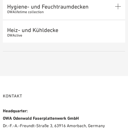
Hygiene- und Feuchtraumdecken
PLANUNGSHILFEN
FARBBESCHICHTETE MINERALPLATTEN
OWAlifetime collection
BIM/REVIT BIBLIOTHEK
GESANDETE MINERALPLATTEN
VIDEOS
MINERALPLATTEN
SYSTEME FÜR AKUSTIKPLATTEN
Heiz- und Kühldecke
OWA-SCHULUNGEN
SYSTEME FÜR HYGIENE- UND FEUCHTRAUMDECKEN
OWActive
sichtbare Systeme
MUSTERBESTELLUNG
Selbständige Brandschutzsysteme
KONTAKT
Headquarter:
OWA Odenwald Faserplattenwerk GmbH
Dr.-F.-A.-Freundt-Straße 3, 63916 Amorbach, Germany