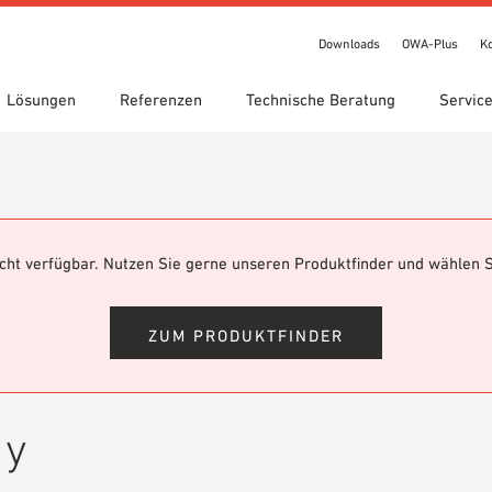
Downloads
OWA-Plus
K
Lösungen
Referenzen
Technische Beratung
Servic
chnungen
te Suche
gebiete
ads
Standorte
Technische Suche
Leistungserklärung (DoP)
een circle
IT Bibliothek
OWA-Plus
Videos
nicht verfügbar. Nutzen Sie gerne unseren Produktfinder und wählen S
bestellung
Showroom 7th Floor
ZUM PRODUKTFINDER
cy