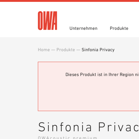
Unternehmen
Produkte
Home
—
Produkte
—
Sinfonia Privacy
Historie
Produktübersicht
Funktionen
Ausschreibungstexte
Jobportal
Auszei
Geführ
Einsatz
Downlo
Nachhaltigkeit
Planungshilfen
OWA gr
BIM/REV
Dieses Produkt ist in Ihrer Region 
Karriere
OWA-Schulungen
Presse
Muster
Sinfonia Priva
OWAcoustic premium