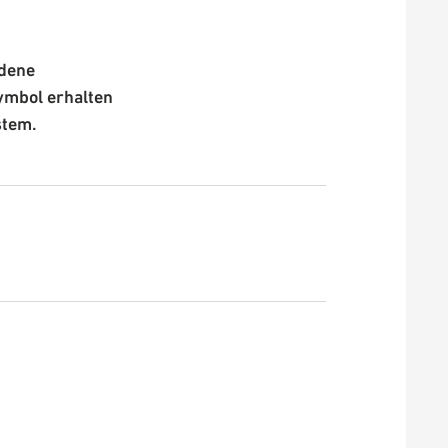
edene
ymbol erhalten
stem.