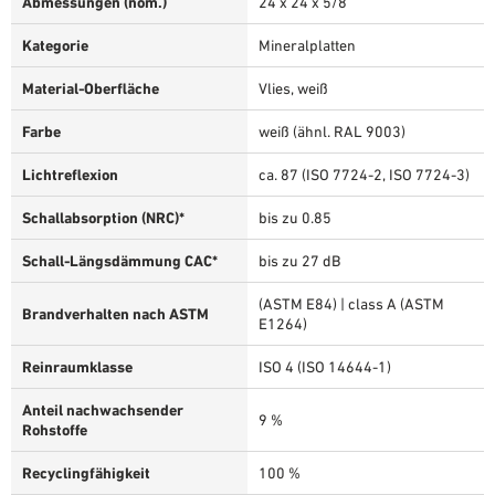
Abmessungen (nom.)
24 x 24 x 5/8"
Kategorie
Mineralplatten
Material-Oberfläche
Vlies, weiß
Farbe
weiß (ähnl. RAL 9003)
Lichtreflexion
ca. 87 (ISO 7724-2, ISO 7724-3)
Schallabsorption (NRC)*
bis zu 0.85
Schall-Längsdämmung CAC*
bis zu 27 dB
(ASTM E84) | class A (ASTM
Brandverhalten nach ASTM
E1264)
Reinraumklasse
ISO 4 (ISO 14644-1)
Anteil nachwachsender
9 %
Rohstoffe
Recyclingfähigkeit
100 %