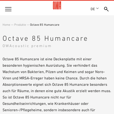
DE
Unternehmen
Home
—
Produkte
—
Octave 85 Humancare
HISTORIE
Produkte
Octave 85 Humancare
AUSZEICHNUNGEN
PRODUKTÜBERSICHT
OWAcoustic premium
STANDORTE
Lösungen
GEFÜHRTE SUCHE
NACHHALTIGKEIT
FUNKTIONEN
Octave 85 Humancare ist eine Deckenplatte mit einer
TECHNISCHE SUCHE
OWA GREEN CIRCLE
Referenzen
EINSATZGEBIETE
besonderen hygienischen Ausrüstung. Sie verhindert das
OWA-PLUS
Wachstum von Bakterien, Pilzen und Keimen und sogar Noro-
Technische Beratung
KARRIERE
Viren und MRSA-Erreger haben keine Chance. Durch die hohen
PRESSE
Absorptionswerte eignet sich Octave 85 Humancare besonders
Service
SHOWROOM 7TH FLOOR
auch für Räume, in denen eine gute Akustik erzielt werden muss.
So ist Octave 85 Humancare nicht nur für
AUSSCHREIBUNGSTEXTE
Karriere
Gesundheitseinrichtungen, wie Krankenhäuser oder
DOWNLOADS
Senioren-/Pflegeheime, sondern insbesondere auch für
JOBPORTAL
LEISTUNGSERKLÄRUNG (DOP)