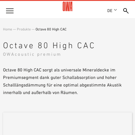
DE
Unternehmen
Home
—
Produkte
—
Octave 80 High CAC
HISTORIE
Produkte
Octave 80 High CAC
AUSZEICHNUNGEN
PRODUKTÜBERSICHT
OWAcoustic premium
STANDORTE
Lösungen
GEFÜHRTE SUCHE
NACHHALTIGKEIT
FUNKTIONEN
Octave 80 High CAC sorgt als universale Mineraldecke im
TECHNISCHE SUCHE
OWA GREEN CIRCLE
Referenzen
EINSATZGEBIETE
Premiumsegment dank guter Schallabsorption und hoher
OWA-PLUS
Schalllängsdämmung für eine optimal abgestimmte Akustik
Technische Beratung
KARRIERE
innerhalb und außerhalb von Räumen.
PRESSE
Service
SHOWROOM 7TH FLOOR
AUSSCHREIBUNGSTEXTE
Karriere
DOWNLOADS
JOBPORTAL
LEISTUNGSERKLÄRUNG (DOP)