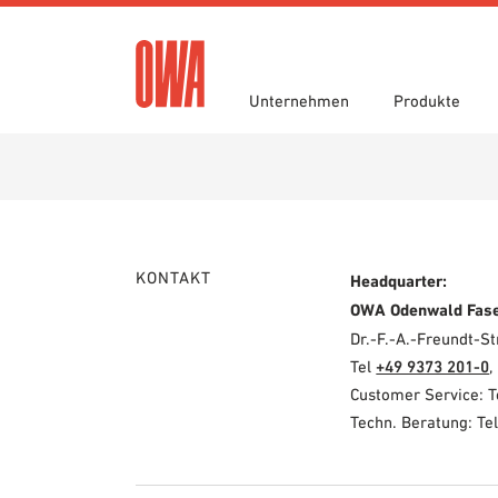
Unternehmen
Produkte
Historie
Produktübersicht
Funktionen
Ausschreibungstexte
Jobportal
Auszei
Geführ
Einsatz
Downlo
Nachhaltigkeit
Planungshilfen
OWA gr
BIM/REV
Karriere
OWA-Schulungen
Presse
Muster
KONTAKT
Headquarter:
OWA Odenwald Fas
Dr.-F.-A.-Freundt-
Tel
+49 9373 201-0
,
Customer Service: 
Techn. Beratung: Te