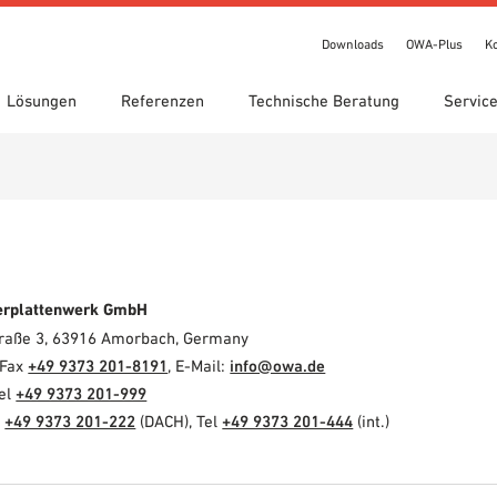
Downloads
OWA-Plus
K
Lösungen
Referenzen
Technische Beratung
Servic
chnungen
te Suche
gebiete
ads
Standorte
Technische Suche
Leistungserklärung (DoP)
een circle
IT Bibliothek
OWA-Plus
Videos
bestellung
Showroom 7th Floor
erplattenwerk GmbH
Straße 3, 63916 Amorbach, Germany
 Fax
+49 9373 201-8191
, E-Mail:
info@owa.de
Tel
+49 9373 201-999
l
+49 9373 201-222
(DACH), Tel
+49 9373 201-444
(int.)