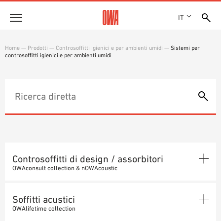
IT
Azienda
Home
—
Prodotti
—
Controsoffitti igienici e per ambienti umidi
—
Sistemi per
controsoffitti igienici e per ambienti umidi
STORIA
Prodotti
RICONOSCIMENTI
PANORAMICA PRODOTTI
SEDI
Soluzioni
RICERCA GUIDATA
STAMPA
FUNZIONI
RICERCA TECNICA
SHOWROOM 7TH FLOOR
Referenze
CAMPI D’APPLICAZIONE
Consulenza tecnica
Controsoffitti di design / assorbitori
OWAconsult collection & nOWAcoustic
Assistenza
SOFFITTI DI DESIGN
CAPITOLATI D’APPALTO
Soffitti acustici
DOWNLOAD
Controsoffitto senza giunzioni
ASSORBITORI
OWAlifetime collection
DICHIARAZIONE DI PRESTAZIONE (DOP)
Sistemi