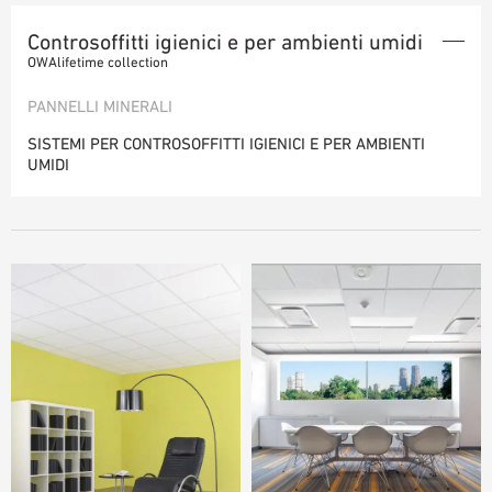
PANNELLI MINERALI RIVESTITE IN TESSUTO NON TESSUTO
AUSILII PER LA PROGETTAZIONE
Controsoffitti igienici e per ambienti umidi
PANNELLI MINERALI VERNICIATE A COLORI
BIBLIOTECA BIM/ REVIT
OWAlifetime collection
VIDEO
PANNELLI MINERALI LEVIGATI
PANNELLI MINERALI
ORDINE CAMPIONE
SISTEMI PER PANNELLI ACUSTICI
SISTEMI PER CONTROSOFFITTI IGIENICI E PER AMBIENTI
Sistemi a vista
UMIDI
Sistemi antincendio autonomi