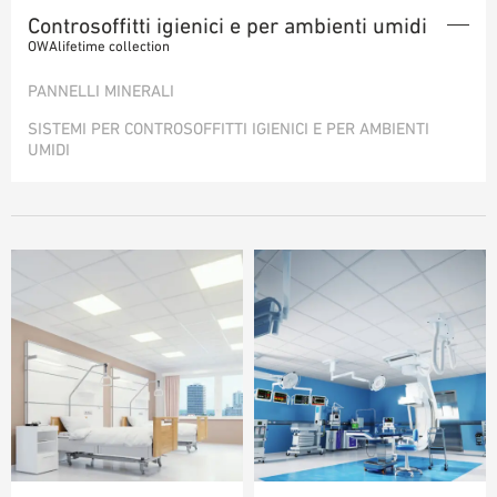
Controsoffitti igienici e per ambienti umidi
AUSILII PER LA PROGETTAZIONE
PANNELLI MINERALI VERNICIATE A COLORI
OWAlifetime collection
BIBLIOTECA BIM/ REVIT
PANNELLI MINERALI LEVIGATI
VIDEO
PANNELLI MINERALI
SISTEMI PER PANNELLI ACUSTICI
ORDINE CAMPIONE
SISTEMI PER CONTROSOFFITTI IGIENICI E PER AMBIENTI
Sistemi a vista
UMIDI
Sistemi antincendio autonomi