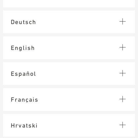
AUSILII PER LA PROGETTAZIONE
BIBLIOTECA BIM/ REVIT
Deutsch
VIDEO
ORDINE CAMPIONE
English
Español
Français
Hrvatski