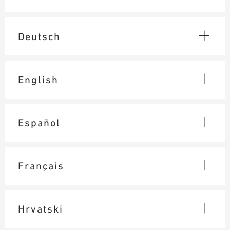
TERVEZÉSI SEGÉDLETEK
BIM/REVIT KÖNYVTÁR
Deutsch
VIDEÓK
MINTA MEGRENDELÉS
English
Español
Français
Hrvatski