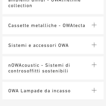
collection
AUSILII PER LA PROGETTAZIONE
BIBLIOTECA BIM/ REVIT
VIDEO
Cassette metalliche - OWAtecta
ORDINE CAMPIONE
Sistemi e accessori OWA
nOWAcoustic - Sistemi di
controsoffitti sostenibili
OWA Lampade da incasso